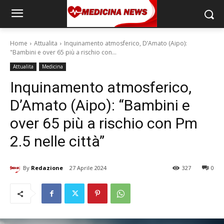
Home
Attualita
Inquinamento atmosferico, D’Amato (Aipo):
"Bambini e over 65 più a rischio con...
Attualita
Medicina
Inquinamento atmosferico,
D’Amato (Aipo): “Bambini e
over 65 più a rischio con Pm
2.5 nelle città”
By
Redazione
27 Aprile 2024
327
0