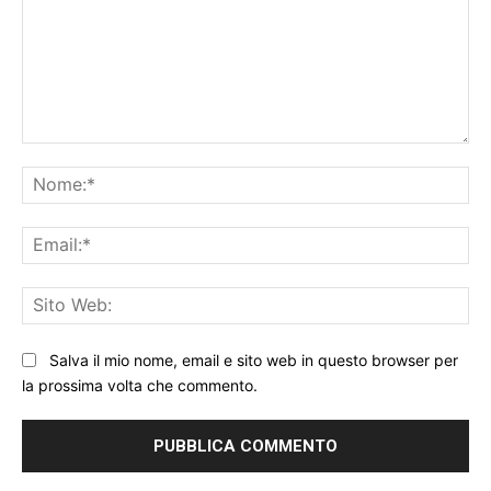
Commento:
No
Ema
Sit
We
Salva il mio nome, email e sito web in questo browser per
la prossima volta che commento.