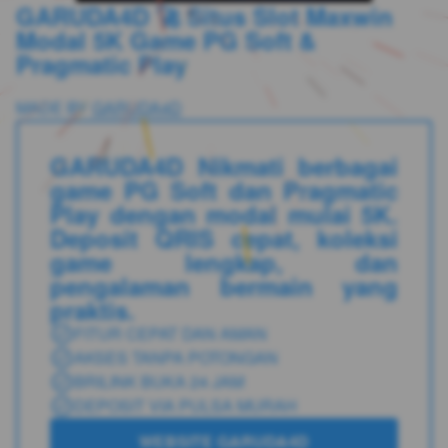
GARUDA4D 🚀 Situs Slot Maxwin
Modal 5K Game PG Soft &
Pragmatic Play
MADE BY
GARUDA4D
GARUDA4D Nikmati berbagai
game PG Soft dan Pragmatic
Play dengan modal mulai 5K.
Deposit QRIS cepat, koleksi
game lengkap, dan
pengalaman bermain yang
praktis.
FITUR CEPAT DAN AMAN
AKSES TANPA POTONGAN
BRILINK BUKA 24 JAM
DEPOSIT VIA PULSA MURAH
WEBSITE GARUDA4D