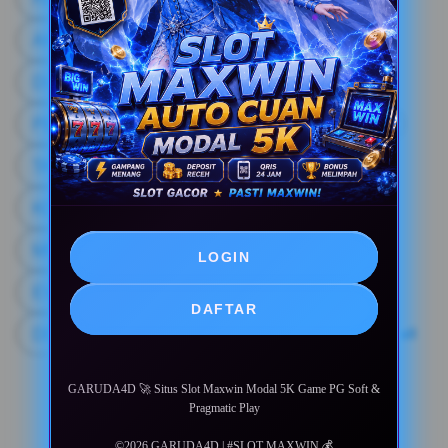
AKSES LINK RESMI ANTI BLOKIR
DUKUNGAN SERVER LUAR NEGERI STABIL
PEMBARUAN SISTEM KEAMANAN MINGGUAN
TAMPILAN UI/UX RESPONSIF
KOMUNITAS PEMAIN LOKAL INDONESIA
MINIMAL DEPOSIT QRIS 10 RIBU
LOGIN
EVENT PROMO HARIAN GAMPANG KLAIM
DAFTAR
DEPOSIT 1 DETIK LANGSUNG MASUK
View all
GARUDA4D 🚀 Situs Slot Maxwin Modal 5K Game PG Soft &
Pragmatic Play
©2026 GARUDA4D | #SLOT MAXWIN 💰