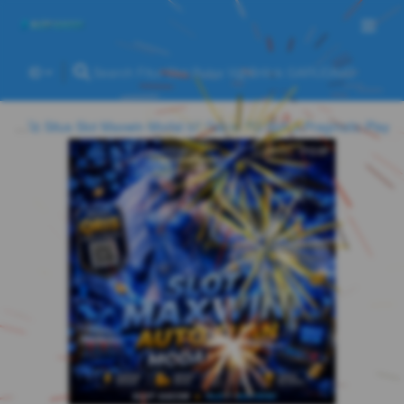
ID
GARUDA4D 🚀 Situs Slot Maxwin Modal 5K Game PG Soft & Pragmatic Play