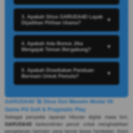
3. Apakah Situs GARUDA4D Layak
▼
Dijadikan Pilihan Utama?
4. Apakah Ada Bonus Jika
▼
Mengajak Teman Bergabung?
5. Apakah Disediakan Panduan
▼
Bermain Untuk Pemula?
GARUDA4D 🚀 Situs Slot Maxwin Modal 5K
Game PG Soft & Pragmatic Play
Sebagai penyedia layanan hiburan digital masa kini,
GARUDA4D
berkomitmen penuh untuk menghadirkan
pengalaman bermain yang lancar tanpa hambatan. Kami