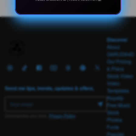
Discover
About
GARUDA4D
Our Pricing
& Plans
Stock Video
Video
Send me tips, trends, updates & offers.
Templates
Royalty-
Free Music
Stock
Unsubscribe any time.
Privacy Policy
.
Photos
Fonts
Popular