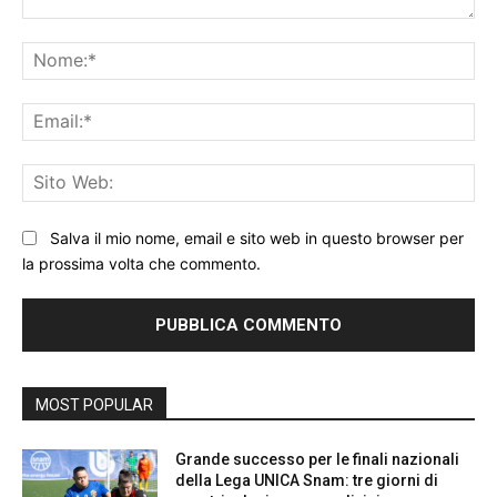
Commento:
No
Ema
Sit
We
Salva il mio nome, email e sito web in questo browser per
la prossima volta che commento.
MOST POPULAR
Grande successo per le finali nazionali
della Lega UNICA Snam: tre giorni di