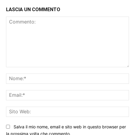
LASCIA UN COMMENTO
Commento:
No
Ema
Sit
We
Salva il mio nome, email e sito web in questo browser per
la prossima volta che commento.