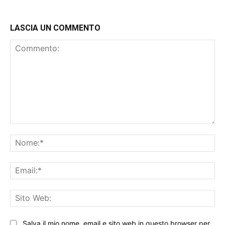
LASCIA UN COMMENTO
Commento:
No
Ema
Sit
We
Salva il mio nome, email e sito web in questo browser per