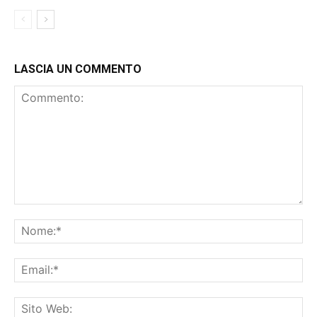
LASCIA UN COMMENTO
Commento:
No
Ema
Sit