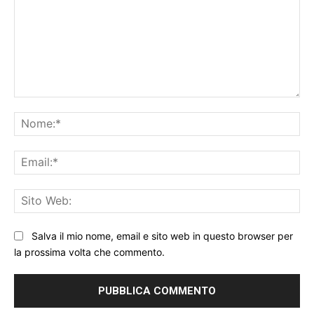
Commento:
No
Ema
Sit
We
Salva il mio nome, email e sito web in questo browser per
la prossima volta che commento.