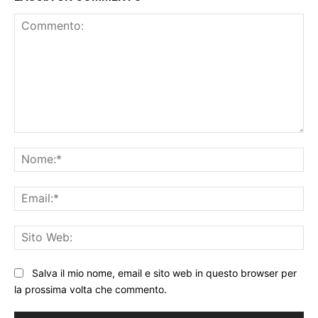
Commento:
No
Ema
Sit
We
Salva il mio nome, email e sito web in questo browser per
la prossima volta che commento.