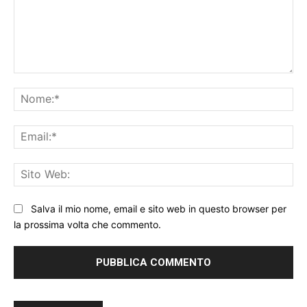
Commento:
No
Ema
Sit
We
Salva il mio nome, email e sito web in questo browser per
la prossima volta che commento.