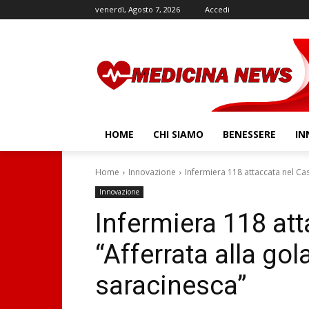
venerdì, Agosto 7, 2026
Accedi
HOME
CHI SIAMO
BENESSERE
IN
Home
Innovazione
Infermiera 118 attaccata nel Case
Innovazione
Infermiera 118 att
“Afferrata alla gol
saracinesca”