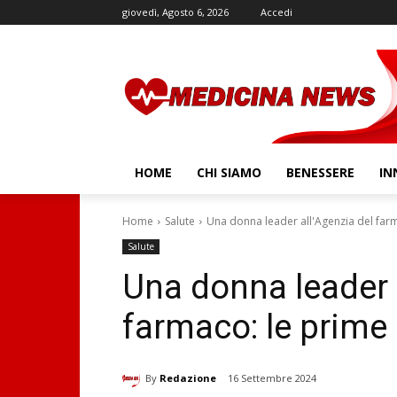
giovedì, Agosto 6, 2026
Accedi
HOME
CHI SIAMO
BENESSERE
IN
Home
Salute
Una donna leader all'Agenzia del far
Salute
Una donna leader 
farmaco: le prime
By
Redazione
16 Settembre 2024