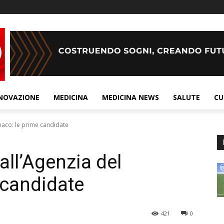
NOVAZIONE
MEDICINA
MEDICINA NEWS
SALUTE
CU
maco: le prime candidate
all’Agenzia del
 candidate
421
0