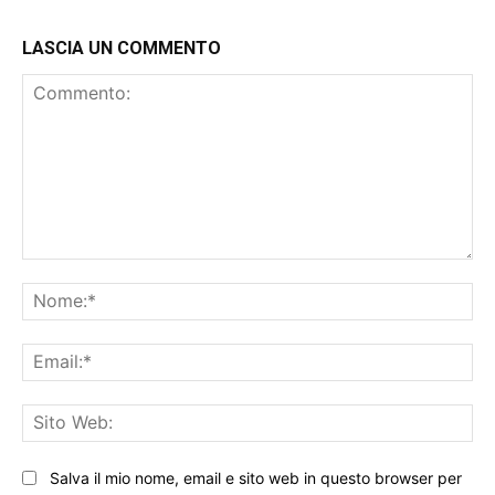
LASCIA UN COMMENTO
Commento:
No
Ema
Sit
We
Salva il mio nome, email e sito web in questo browser per