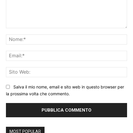
Commento:
No
Ema
Sit
We
Salva il mio nome, email e sito web in questo browser per
la prossima volta che commento.
MOST POPULAR