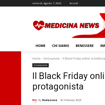
venerdì, Agosto 7, 2026
Accedi
HOME
CHI SIAMO
BENESSERE
IN
Home
Innovazione
Il Black Friday online: la bellez
Innovazione
Il Black Friday onl
protagonista
By
Redazione
20 Febbraio 2024