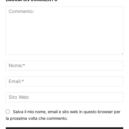
Commento:
No
Ema
Sit
We
Salva il mio nome, email e sito web in questo browser per
la prossima volta che commento.