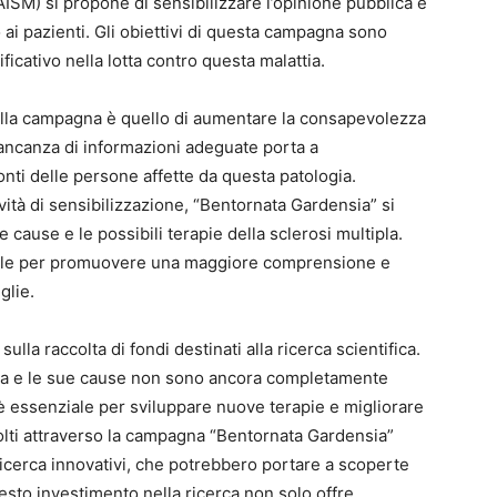
(AISM) si propone di sensibilizzare l’opinione pubblica e
o ai pazienti. Gli obiettivi di questa campagna sono
ficativo nella lotta contro questa malattia.
 della campagna è quello di aumentare la consapevolezza
mancanza di informazioni adeguate porta a
onti delle persone affette da questa patologia.
ività di sensibilizzazione, “Bentornata Gardensia” si
 cause e le possibili terapie della sclerosi multipla.
ale per promuovere una maggiore comprensione e
glie.
lla raccolta di fondi destinati alla ricerca scientifica.
ssa e le sue cause non sono ancora completamente
 è essenziale per sviluppare nuove terapie e migliorare
ccolti attraverso la campagna “Bentornata Gardensia”
 ricerca innovativi, che potrebbero portare a scoperte
esto investimento nella ricerca non solo offre