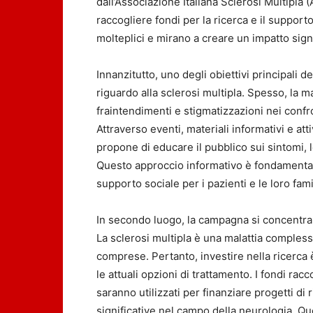
dall’Associazione Italiana Sclerosi Multipla 
raccogliere fondi per la ricerca e il support
molteplici e mirano a creare un impatto signi
Innanzitutto, uno degli obiettivi principali
riguardo alla sclerosi multipla. Spesso, la 
fraintendimenti e stigmatizzazioni nei confr
Attraverso eventi, materiali informativi e att
propone di educare il pubblico sui sintomi, le
Questo approccio informativo è fondament
supporto sociale per i pazienti e le loro fami
In secondo luogo, la campagna si concentra su
La sclerosi multipla è una malattia comple
comprese. Pertanto, investire nella ricerca
le attuali opzioni di trattamento. I fondi ra
saranno utilizzati per finanziare progetti di
significative nel campo della neurologia. Qu