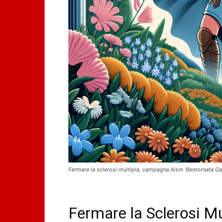
Fermare la sclerosi multipla, campagna Aism 'Bentornata Ga
Fermare la Sclerosi Mul