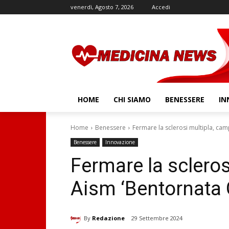
venerdì, Agosto 7, 2026
Accedi
HOME
CHI SIAMO
BENESSERE
IN
Home
Benessere
Fermare la sclerosi multipla, ca
Benessere
Innovazione
Fermare la sclero
Aism ‘Bentornata 
By
Redazione
29 Settembre 2024