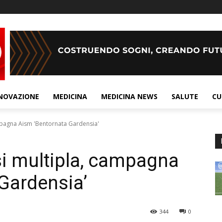
NOVAZIONE
MEDICINA
MEDICINA NEWS
SALUTE
CU
mpagna Aism 'Bentornata Gardensia'
si multipla, campagna
Gardensia’
344
0