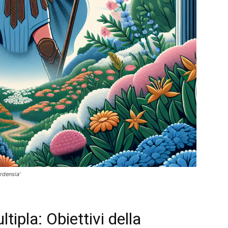
rdensia'
tipla: Obiettivi della