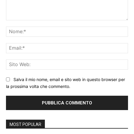
Commento:
No
Ema
Sit
We
Salva il mio nome, email e sito web in questo browser per
la prossima volta che commento.
MOST POPULAR