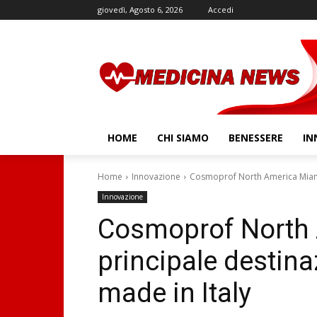
giovedì, Agosto 6, 2026
Accedi
HOME
CHI SIAMO
BENESSERE
IN
Home
Innovazione
Cosmoprof North America Miami: 
Innovazione
Cosmoprof North 
principale destina
made in Italy