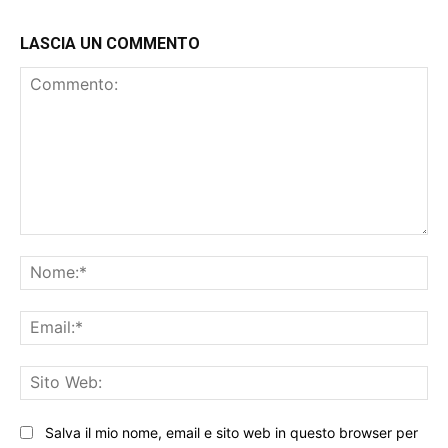
LASCIA UN COMMENTO
Commento:
No
Ema
Sit
We
Salva il mio nome, email e sito web in questo browser per