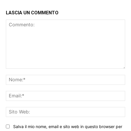
LASCIA UN COMMENTO
Commento:
No
Ema
Sit
We
Salva il mio nome, email e sito web in questo browser per