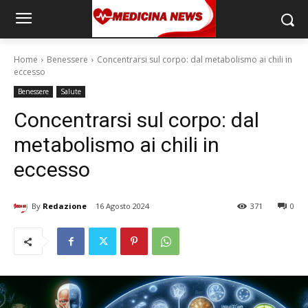
Home
Benessere
Concentrarsi sul corpo: dal metabolismo ai chili in
eccesso
Benessere
Salute
Concentrarsi sul corpo: dal
metabolismo ai chili in
eccesso
By
Redazione
16 Agosto 2024
371
0