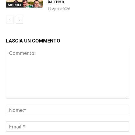
barriera
Attualita
17 Aprile 2026
LASCIA UN COMMENTO
Commento:
No
Ema