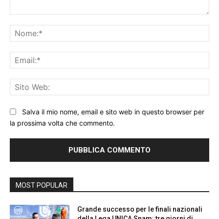
Commento:
No
Ema
Sit
We
Salva il mio nome, email e sito web in questo browser per
la prossima volta che commento.
MOST POPULAR
Grande successo per le finali nazionali
della Lega UNICA Snam: tre giorni di