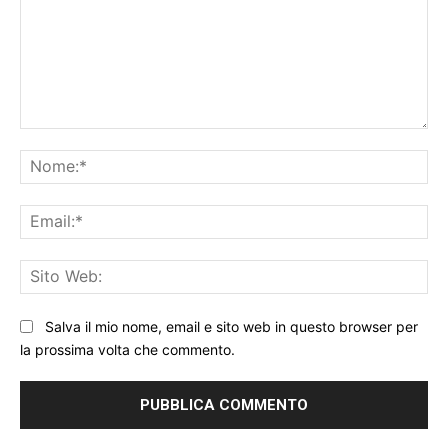
Commento:
No
Ema
Sit
We
Salva il mio nome, email e sito web in questo browser per
la prossima volta che commento.