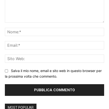
Commento:
No
Ema
Sit
We
Salva il mio nome, email e sito web in questo browser per
la prossima volta che commento.
MOST POPULAR